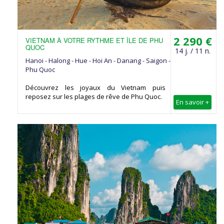
2 290 €
VIETNAM À VOTRE RYTHME ET ÎLE DE PHU
QUOC
14 j. / 11 n.
Hanoi - Halong - Hue - Hoi An - Danang - Saigon -
Phu Quoc
Découvrez les joyaux du Vietnam puis
reposez sur les plages de rêve de Phu Quoc.
En savoir +