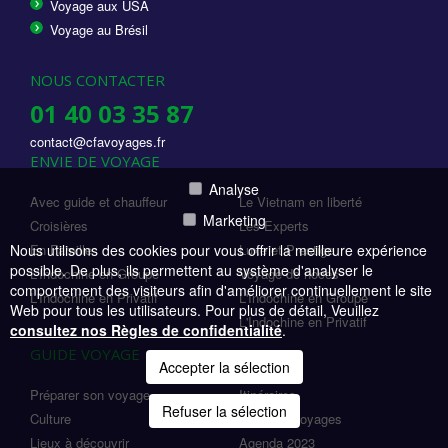
Voyage aux USA
Voyage au Brésil
NOUS CONTACTER
01 40 03 35 87
contact@cfavoyages.fr
ENVIE DE VOYAGE
Analyse
Avec guide et chauffeur
Le Vietnam en liberté
Marketing
Croisières
Les Experts
Nous utilisons des cookies pour vous offrir la meilleure expérience
En Famille
Luxe et Prestige
possible. De plus, ils permettent au système d'analyser le
L'Indochine en Groupe
Voyage de noces
comportement des visiteurs afin d'améliorer continuellement le site
L'Indochine en Privatif
L'Indochine en Groupe
Web pour tous les utilisateurs. Pour plus de détail, Veuillez
L'Indochine en Privatif
consultez nos Règles de confidentialité
.
GUIDE VOYAGE
Accepter la sélection
Préparer son voyage
Itinéraires
Refuser la sélection
Culture
Idées de voyages
Lieux à découvrir
Agenda 2023