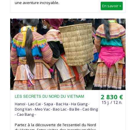
une aventure incroyable.
En savoir +
2 830 €
LES SECRETS DU NORD DU VIETNAM
15 j. / 12 n.
Hanoï - Lao Cai - Sapa - Bac Ha - Ha Giang -
Dong Van - Meo Vac - Bao Lac - Ba Be - Cao Bing
- Cao Bang -
Partez à la découverte de l’essentiel du Nord