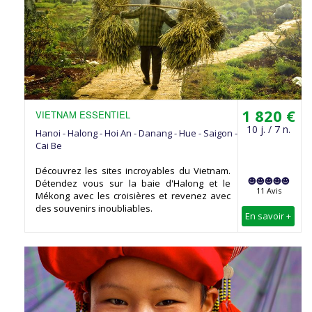
1 820 €
VIETNAM ESSENTIEL
10 j. / 7 n.
Hanoi - Halong - Hoi An - Danang - Hue - Saigon -
Cai Be
Découvrez les sites incroyables du Vietnam.
Détendez vous sur la baie d'Halong et le
11 Avis
Mékong avec les croisières et revenez avec
des souvenirs inoubliables.
En savoir +