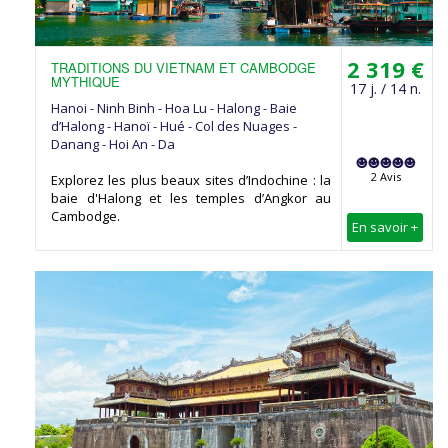
2 319 €
TRADITIONS DU VIETNAM ET CAMBODGE
MYTHIQUE
17 j. / 14 n.
Hanoi - Ninh Binh - Hoa Lu - Halong - Baie
d’Halong - Hanoï - Hué - Col des Nuages -
Danang - Hoi An - Da
2 Avis
Explorez les plus beaux sites d’Indochine : la
baie d'Halong et les temples d’Angkor au
Cambodge.
En savoir +