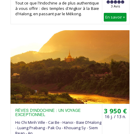
Tout ce que l'Indochine a de plus authentique
3 Avis
à vous offrir : des temples d'Angkor à la Baie
d'Halong, en passant par le Mékong.
En savoir +
3 950 €
RÊVES D'INDOCHINE : UN VOYAGE
EXCEPTIONNEL
16 j. / 13 n.
Ho Chi Minh Ville - Cai Be - Hanoi - Baie D’Halong
- Luang Prabang - Pak Ou - Khouang Sy - Siem
Reap - An