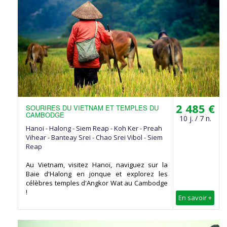
2 485 €
SOURIRES DU VIETNAM ET TEMPLES DU
CAMBODGE
10 j. / 7 n.
Hanoi - Halong - Siem Reap - Koh Ker - Preah
Vihear - Banteay Srei - Chao Srei Vibol - Siem
Reap
Au Vietnam, visitez Hanoï, naviguez sur la
Baie d'Halong en jonque et explorez les
célèbres temples d'Angkor Wat au Cambodge
!
En savoir +