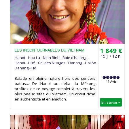
1 849 €
LES INCONTOURNABLES DU VIETNAM
15 j. / 12 n.
Hanoï - Hoa Lu - Ninh Binh - Baie d’halong -
Hanoï - Hué - Col des Nuages - Danang - Hoi An -
Danang - Hô
Balade en pleine nature hors des sentiers
11 Avis
battus… De Hanoi au delta du Mékong
profitez de ce voyage complet à travers les
plus beaux sites du Vietnam. Un circuit riche
en authenticité et en émotion.
En savoir +