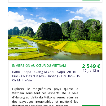
2 549 €
IMMERSION AU CŒUR DU VIETNAM
15 j. / 12 n.
Hanoï – Sapa – Giang Ta Chai – Sapa– An Hoï –
Hué – Col Des Nuages – Danang – Hoï Han – Hô
Chi Minh – Vin
Explorez le magnifiques pays qu'est la
Vietnam sous tout ces aspects. De la baie
d'Halong au delta du Mékong venez admirez
des paysages inoubliables et multiplié les
découvertes en plein cœur du Vietnam.