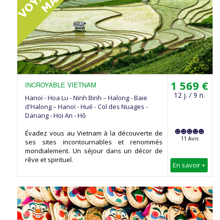
1 569 €
INCROYABLE VIETNAM
12 j. / 9 n.
Hanoï - Hoa Lu - Ninh Binh – Halong - Baie
d'Halong – Hanoï - Hué - Col des Nuages -
Danang - Hoi An - Hô
Évadez vous au Vietnam à la découverte de
11 Avis
ses sites incontournables et renommés
mondialement. Un séjour dans un décor de
rêve et spirituel.
En savoir +