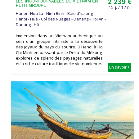
2 239 €
LES INCONTOURNABLES DU VIETNAM EN
PETIT GROUPE
15 j. / 12 n.
Hanoï - Hoa Lu - Ninh Binh - Baie d’halong -
Hanoï - Hué - Col des Nuages - Danang - Hoi An -
Danang - Hô
Immersion dans un Vietnam authentique au
sein d'un groupe intimiste à la découverte
des joyaux du pays du sourire. D'Hanoï à Ho
Chi Minh en passant par le Delta du Mékong,
explorez de splendides paysages naturelles
et la riche culture traditionnelle vietnamienne.
En savoir +