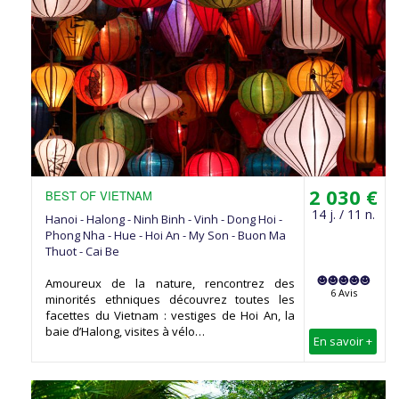
2 030 €
BEST OF VIETNAM
14 j. / 11 n.
Hanoi - Halong - Ninh Binh - Vinh - Dong Hoi -
Phong Nha - Hue - Hoi An - My Son - Buon Ma
Thuot - Cai Be
Amoureux de la nature, rencontrez des
6 Avis
minorités ethniques découvrez toutes les
facettes du Vietnam : vestiges de Hoi An, la
baie d’Halong, visites à vélo…
En savoir +