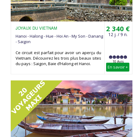
2 340 €
JOYAUX DU VIETNAM
12 j. / 9 n.
Hanoi - Halong - Hue - Hoi An - My Son - Danang
- Saigon
Ce circuit est parfait pour avoir un aperçu du
Vietnam. Découvrez les trois plus beaux sites
10 Avis
du pays : Saigon, Baie d’Halong et Hanoi.
En savoir +