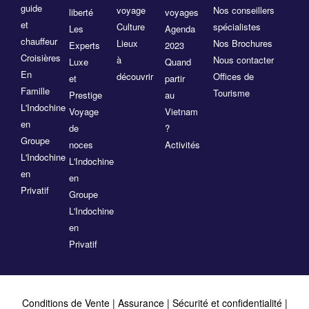
guide
voyage
Nos conseillers
liberté
voyages
et
Culture
spécialistes
Les
Agenda
chauffeur
Lieux
Nos Brochures
Experts
2023
Croisières
à
Nous contacter
Luxe
Quand
En
découvrir
Offices de
et
partir
Famille
Tourisme
Prestige
au
L'Indochine
Voyage
Vietnam
en
de
?
Groupe
noces
Activités
L'Indochine
L'Indochine
en
en
Privatif
Groupe
L'Indochine
en
Privatif
Conditions de Vente
|
Assurance
|
Sécurité et confidentialité
|