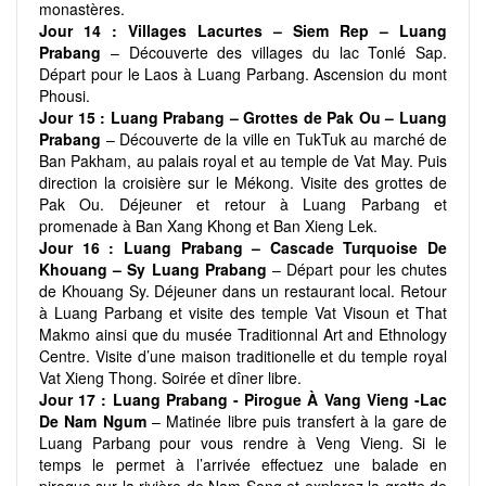
monastères.
Jour 14 :
Villages Lacurtes – Siem Rep – Luang
Prabang
– Découverte des villages du lac Tonlé Sap.
Départ pour le Laos à Luang Parbang. Ascension du mont
Phousi.
Jour 15 :
Luang Prabang – Grottes de Pak Ou – Luang
Prabang
– Découverte de la ville en TukTuk au marché de
Ban Pakham, au palais royal et au temple de Vat May. Puis
direction la croisière sur le Mékong. Visite des grottes de
Pak Ou. Déjeuner et retour à Luang Parbang et
promenade à Ban Xang Khong et Ban Xieng Lek.
Jour 16 :
Luang Prabang – Cascade Turquoise De
Khouang – Sy Luang Prabang
– Départ pour les chutes
de Khouang Sy. Déjeuner dans un restaurant local. Retour
à Luang Parbang et visite des temple Vat Visoun et That
Makmo ainsi que du musée Traditionnal Art and Ethnology
Centre. Visite d’une maison traditionelle et du temple royal
Vat Xieng Thong. Soirée et dîner libre.
Jour 17 :
Luang Prabang - Pirogue À Vang Vieng -Lac
De Nam Ngum
– Matinée libre puis transfert à la gare de
Luang Parbang pour vous rendre à Veng Vieng. Si le
temps le permet à l’arrivée effectuez une balade en