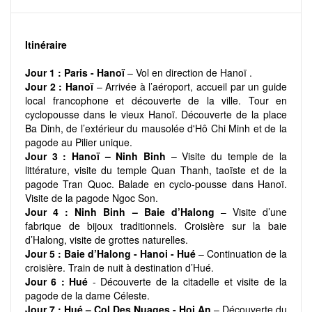
Itinéraire
Jour 1 :
Paris - Hanoï
– Vol en direction de Hanoï .
Jour 2 :
Hanoï
– Arrivée à l’aéroport, accueil par un guide
local francophone et découverte de la ville. Tour en
cyclopousse dans le vieux Hanoï. Découverte de la place
Ba Dinh, de l’extérieur du mausolée d'Hô Chi Minh et de la
pagode au Pilier unique.
Jour 3 :
Hanoï – Ninh Binh
– Visite du temple de la
littérature, visite du temple Quan Thanh, taoïste et de la
pagode Tran Quoc. Balade en cyclo-pousse dans Hanoï.
Visite de la pagode Ngoc Son.
Jour 4 :
Ninh Binh – Baie d’Halong
– Visite d’une
fabrique de bijoux traditionnels. Croisière sur la baie
d’Halong, visite de grottes naturelles.
Jour 5 :
Baie d’Halong - Hanoi - Hué
– Continuation de la
croisière. Train de nuit à destination d’Hué.
Jour 6 :
Hué
- Découverte de la citadelle et visite de la
pagode de la dame Céleste.
Jour 7 :
Hué – Col Des Nuages - Hoi An
– Découverte du