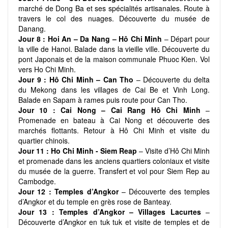
marché de Dong Ba et ses spécialités artisanales. Route à
travers le col des nuages. Découverte du musée de
Danang.
Jour 8 :
Hoi An – Da Nang – Hô Chi Minh
– Départ pour
la ville de Hanoi. Balade dans la vieille ville. Découverte du
pont Japonais et de la maison communale Phuoc Kien. Vol
vers Ho Chi Minh.
Jour 9 :
Hô Chi Minh – Can Tho
– Découverte du delta
du Mekong dans les villages de Cai Be et Vinh Long.
Balade en Sapam à rames puis route pour Can Tho.
Jour 10 :
Cai Nong – Cai Rang Hô Chi Minh
–
Promenade en bateau à Cai Nong et découverte des
marchés flottants. Retour à Hô Chi Minh et visite du
quartier chinois.
Jour 11 :
Ho Chi Minh - Siem Reap
– Visite d’Hô Chi Minh
et promenade dans les anciens quartiers coloniaux et visite
du musée de la guerre. Transfert et vol pour Siem Rep au
Cambodge.
Jour 12 :
Temples d’Angkor
– Découverte des temples
d’Angkor et du temple en grès rose de Banteay.
Jour 13 :
Temples d’Angkor – Villages Lacurtes
–
Découverte d’Angkor en tuk tuk et visite de temples et de