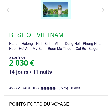
BEST OF VIETNAM
Hanoi
-
Halong
-
Ninh Binh
-
Vinh
-
Dong Hoi
-
Phong Nha
-
Hue
-
Hoi An
-
My Son
-
Buon Ma Thuot
-
Cai Be -Saigon
à partir de
2 030 €
14 jours / 11 nuits
AVIS VOYAGEURS
(
5
/
5
)
6
avis
POINTS FORTS DU VOYAGE