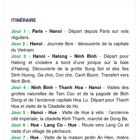
ITINÉRAIRE
Jour 1 :
Paris - Hanoi
- Départ depuis Paris sur vols
réguliers.
Jour 2 :
Hanoi
- Journée libre : découverte de la capitale
du Vietnam.
Jour 3 :
Hanoi - Halong - Ninh Binh
- Départ pour
Halong et croisière à bord d’une jonque sur la baie
d’Halong. Découverte de la grotte Sung Sot et des îles
Dinh Huong, Ga choi, Con cho, Canh Buom. Transfert vers
Ninh Binh.
Jour 4 :
Ninh Binh - Thanh Hoa - Hanoi
- Visites des
grottes naturelles de Tam Coc et de la pagode de Bich
Dong et de l’ancienne capitale Hoa Lu. Départ pour Thanh
Hoa et visite de la Citadelle de Ho.
Jour 5 :
Hanoi - Hue
- Visite de Hue à vélo : l’ancienne
cité impériale, la citadelle Kinh Thanh, marché de Dong Ba.
Jour 6 :
Hue - Lang Co - Hue
- Route vers Lang Co et
visite d’un village de pêcheurs.
Jour 7 :
Hue
- Visite de la maison jardin An Hien, rivière