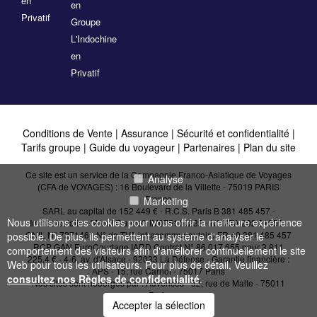
en
en
Privatif
Groupe
L'Indochine
en
Privatif
Conditions de Vente
|
Assurance
|
Sécurité et confidentialité
|
Tarifs groupe
|
Guide du voyageur
|
Partenaires
|
Plan du site
Ce site est un service de la Compagnie Franco-Asiatique de Voyages
Analyse
(CFA de VOYAGES) : 16 Boulevard de la Villette - 75019 PARIS
France
Marketing
SARL au capital de 152 449 € - R.C.S. Paris B 381 485 457 -
Nous utilisons des cookies pour vous offrir la meilleure expérience
Immatriculation "Atout France": IM075110232 - N° IATA 202 21950 -
CNIL N° 727146 - N° de TVA intracommunautaire FR 40 381 485 457
possible. De plus, ils permettent au système d'analyser le
RCP GAN EuroCourtage IARD Contrat N° 86.017.655 pour 3 811
comportement des visiteurs afin d'améliorer continuellement le site
225,4 € - 4-6, av. d'Alsace - 92033 La Défense - Garantie financière :
Web pour tous les utilisateurs. Pour plus de détail, Veuillez
APS - 15, rue Carnot - 75017 Paris
consultez nos Règles de confidentialité
.
Nos sites sont hébergés par :
Advences - 52, rue de Malte - 75011
Paris
Accepter la sélection