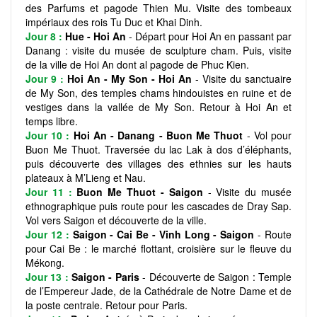
des Parfums et pagode Thien Mu. Visite des tombeaux
impériaux des rois Tu Duc et Khai Dinh.
Jour 8 :
Hue - Hoi An
- Départ pour Hoi An en passant par
Danang : visite du musée de sculpture cham. Puis, visite
de la ville de Hoi An dont al pagode de Phuc Kien.
Jour 9 :
Hoi An - My Son - Hoi An
- Visite du sanctuaire
de My Son, des temples chams hindouistes en ruine et de
vestiges dans la vallée de My Son. Retour à Hoi An et
temps libre.
Jour 10 :
Hoi An - Danang - Buon Me Thuot
- Vol pour
Buon Me Thuot. Traversée du lac Lak à dos d’éléphants,
puis découverte des villages des ethnies sur les hauts
plateaux à M’Lieng et Nau.
Jour 11 :
Buon Me Thuot - Saigon
- Visite du musée
ethnographique puis route pour les cascades de Dray Sap.
Vol vers Saigon et découverte de la ville.
Jour 12 :
Saigon - Cai Be - Vinh Long - Saigon
- Route
pour Cai Be : le marché flottant, croisière sur le fleuve du
Mékong.
Jour 13 :
Saigon - Paris
- Découverte de Saigon : Temple
de l’Empereur Jade, de la Cathédrale de Notre Dame et de
la poste centrale. Retour pour Paris.