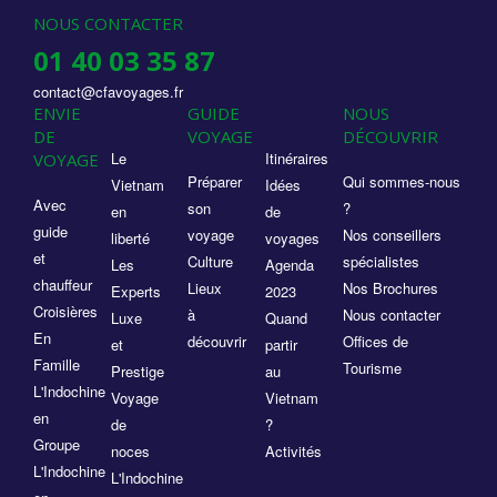
NOUS CONTACTER
01 40 03 35 87
contact@cfavoyages.fr
ENVIE
GUIDE
NOUS
DE
VOYAGE
DÉCOUVRIR
Le
Itinéraires
VOYAGE
Préparer
Qui sommes-nous
Vietnam
Idées
Avec
son
?
en
de
guide
voyage
Nos conseillers
liberté
voyages
et
Culture
spécialistes
Les
Agenda
chauffeur
Lieux
Nos Brochures
Experts
2023
Croisières
à
Nous contacter
Luxe
Quand
En
découvrir
Offices de
et
partir
Famille
Tourisme
Prestige
au
L'Indochine
Voyage
Vietnam
en
de
?
Groupe
noces
Activités
L'Indochine
L'Indochine