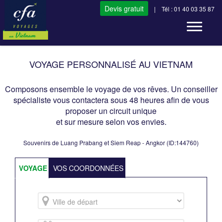
Devis gratuit
| Tél : 01 40 03 35 87
Toggle n
VOYAGE PERSONNALISÉ AU VIETNAM
Composons ensemble le voyage de vos rêves. Un conseiller
spécialiste vous contactera sous 48 heures afin de vous
proposer un circuit unique
et sur mesure selon vos envies.
Souvenirs de Luang Prabang et Siem Reap - Angkor (ID:144760)
VOYAGE
VOS COORDONNÉES