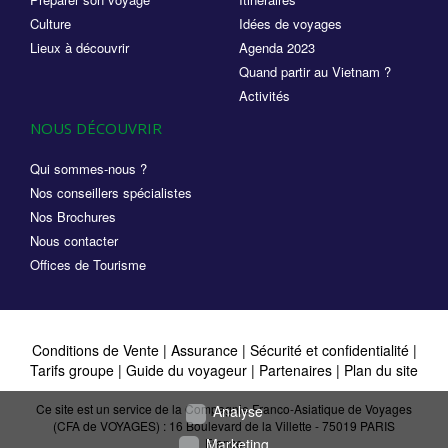
Culture
Idées de voyages
Lieux à découvrir
Agenda 2023
Quand partir au Vietnam ?
Activités
NOUS DÉCOUVRIR
Qui sommes-nous ?
Nos conseillers spécialistes
Nos Brochures
Nous contacter
Offices de Tourisme
Conditions de Vente
|
Assurance
|
Sécurité et confidentialité
|
Tarifs groupe
|
Guide du voyageur
|
Partenaires
|
Plan du site
Ce site est un service de la Compagnie Franco-Asiatique de Voyages
Analyse
(CFA de VOYAGES) : 16 Boulevard de la Villette - 75019 PARIS
Marketing
France