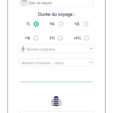
Durée du voyage :
0
7j.
10j.
12j.
14j
21j
+21j